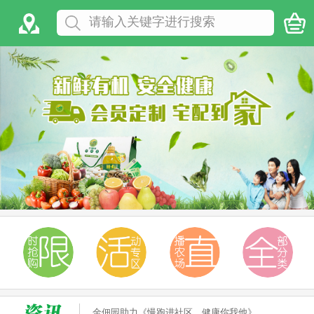
金佃园助力《慢跑进社区，健康你我他》