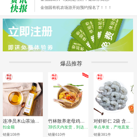
金佃园有机农场游开始预约报名了！！！
爆品推荐
连净员木山茶油
竹林散养老母鸡
对虾虾仁 2袋 含冰
500ml，限时赠送东
（冷鲜， 净重量约
衣约500g/袋，虾仁
扣金额
3到5天内发货，到达时
单点单发，产地直发，
北杂粮3份（350g/
1kg/只，适合煲
净重约400g【单点
间以实际物流为准
以实际物流为准
销量
108
件
销量
610
件
销量
381
件