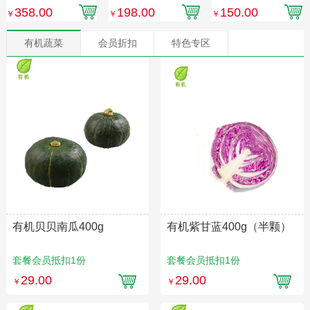
份）
汤）
单发，不与其他产
358.00
198.00
150.00
￥
￥
￥
品同发】
有机蔬菜
会员折扣
特色专区
有机贝贝南瓜400g
有机紫甘蓝400g（半颗）
套餐会员抵扣1份
套餐会员抵扣1份
29.00
29.00
￥
￥