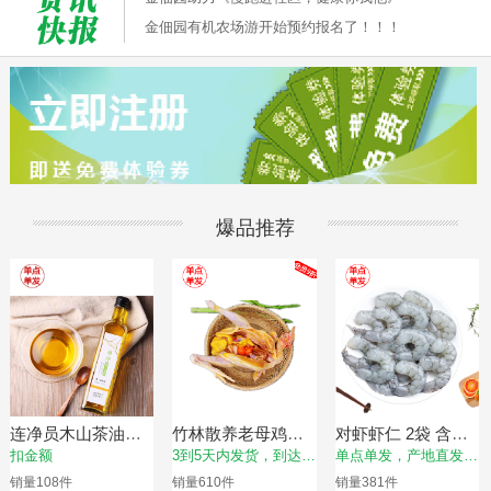
金佃园有机农场游开始预约报名了！！！
爆品推荐
连净员木山茶油
竹林散养老母鸡
对虾虾仁 2袋 含冰
500ml，限时赠送东
（冷鲜， 净重量约
衣约500g/袋，虾仁
扣金额
3到5天内发货，到达时
单点单发，产地直发，
北杂粮3份（350g/
1kg/只，适合煲
净重约400g【单点
间以实际物流为准
以实际物流为准
销量
108
件
销量
610
件
销量
381
件