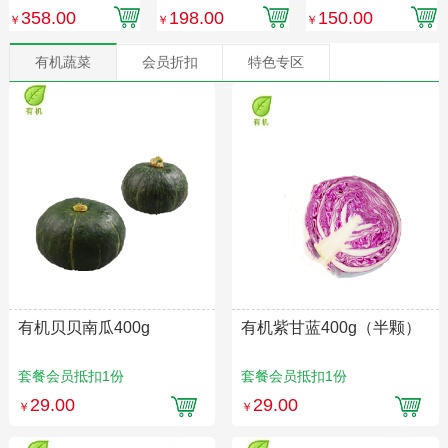
份）
汤）
单发，不与其他产
358.00
198.00
150.00
￥
￥
￥
品同发】
有机蔬菜
会员折扣
特色专区
有机贝贝南瓜400g
有机紫甘蓝400g（半颗）
套餐会员抵扣1份
套餐会员抵扣1份
29.00
29.00
￥
￥