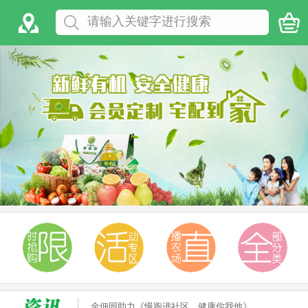
金佃园助力《慢跑进社区，健康你我他》