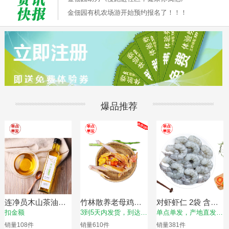
金佃园有机农场游开始预约报名了！！！
爆品推荐
连净员木山茶油
竹林散养老母鸡
对虾虾仁 2袋 含冰
500ml，限时赠送东
（冷鲜， 净重量约
衣约500g/袋，虾仁
扣金额
3到5天内发货，到达时
单点单发，产地直发，
北杂粮3份（350g/
1kg/只，适合煲
净重约400g【单点
间以实际物流为准
以实际物流为准
销量
108
件
销量
610
件
销量
381
件