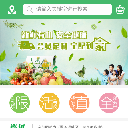
金佃园助力《慢跑进社区，健康你我他》