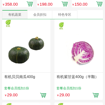
份）
汤）
单发，不与其他产
358.00
198.00
150.00
￥
￥
￥
品同发】
有机蔬菜
会员折扣
特色专区
有机贝贝南瓜400g
有机紫甘蓝400g（半颗）
套餐会员抵扣1份
套餐会员抵扣1份
29.00
29.00
￥
￥