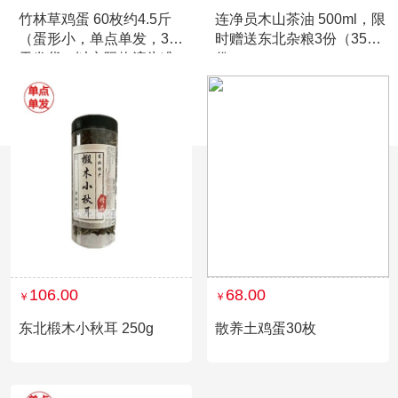
竹林草鸡蛋 60枚约4.5斤
连净员木山茶油 500ml，限
（蛋形小，单点单发，3到5
时赠送东北杂粮3份（350g/
天发货，以实际物流为准）
份）
106.00
68.00
￥
￥
东北椴木小秋耳 250g
散养土鸡蛋30枚