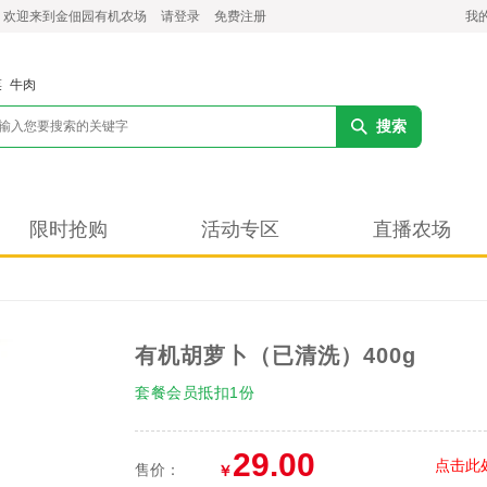
，欢迎来到金佃园有机农场
请登录
免费注册
我
菜
牛肉
搜索
限时抢购
活动专区
直播农场
有机胡萝卜（已清洗）400g
套餐会员抵扣1份
29.00
点击此
售价：
￥