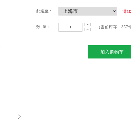
配送至：
满1
数 量：
（当前库存：
357
加入购物车