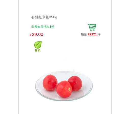
有机红米苋350g
套餐会员抵扣1份
29.00
销量
92921
件
￥