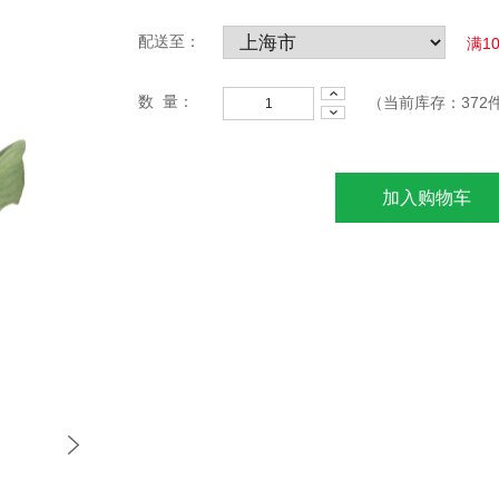
配送至：
满1
数 量：
（当前库存：
372
加入购物车